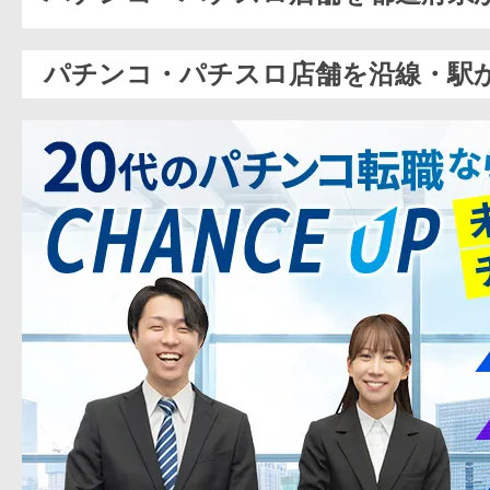
パチンコ・パチスロ店舗を沿線・駅