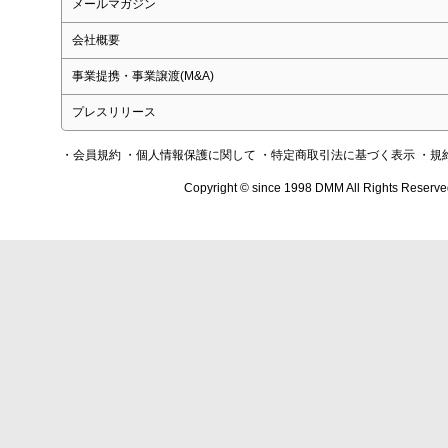
メールマガジン
会社概要
事業提携・事業譲渡(M&A)
プレスリリース
・会員規約
・個人情報保護に関して
・特定商取引法に基づく表示
・規
Copyright © since 1998 DMM All Rights Reserve