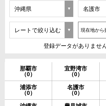
現在地から
登録データがありませ
那覇市
宜野湾市
（0）
（0）
浦添市
名護市
（0）
（0）
沖縄市
豊見城市