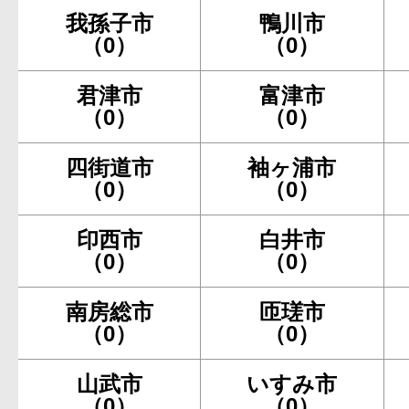
我孫子市
鴨川市
（0）
（0）
君津市
富津市
（0）
（0）
四街道市
袖ヶ浦市
（0）
（0）
印西市
白井市
（0）
（0）
南房総市
匝瑳市
（0）
（0）
山武市
いすみ市
（0）
（0）