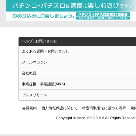
ヘルプ / お問い合わせ
よくある質問・お問い合わせ
メールマガジン
会社概要
事業提携・事業譲渡(M&A)
プレスリリース
・会員規約
・個人情報保護に関して
・特定商取引法に基づく表示
・規
Copyright © since 1998 DMM All Rights Reserve