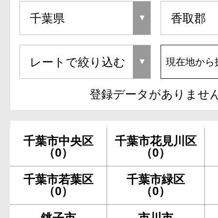
現在地から
登録データがありませ
千葉市中央区
千葉市花見川区
（0）
（0）
千葉市若葉区
千葉市緑区
（0）
（0）
銚子市
市川市