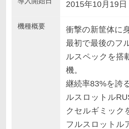
導入開始日
2015年10月19
機種概要
衝撃の新筐体に
最初で最後のフ
ルスペックを搭
機。
継続率83%を誇
ルスロットルRU
クセルギミック
フルスロットル