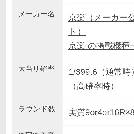
メーカー名
京楽（メーカー
ト）
京楽 の掲載機種
大当り確率
1/399.6（通常時）
（高確率時）
ラウンド数
実質9or4or16R