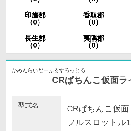
印旛郡
香取郡
（0）
（0）
長生郡
夷隅郡
（0）
（0）
かめんらいだーふるすろっとる
CRぱちんこ仮面ライダー
型式名
CRぱちんこ仮面
フルスロットル1