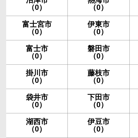
（0）
（0）
富士宮市
伊東市
（0）
（0）
富士市
磐田市
（0）
（0）
掛川市
藤枝市
（0）
（0）
袋井市
下田市
（0）
（0）
湖西市
伊豆市
（0）
（0）