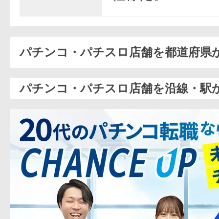
パチンコ・パチスロ店舗を都道府県
パチンコ・パチスロ店舗を沿線・駅