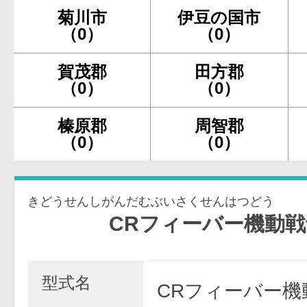
菊川市
伊豆の国市
（0）
（0）
賀茂郡
田方郡
（0）
（0）
榛原郡
周智郡
（0）
（0）
きどうせんしがんだむぶいさくせんはつどう
CRフィーバー機動戦士ガンダム
型式名
CRフィーバー機