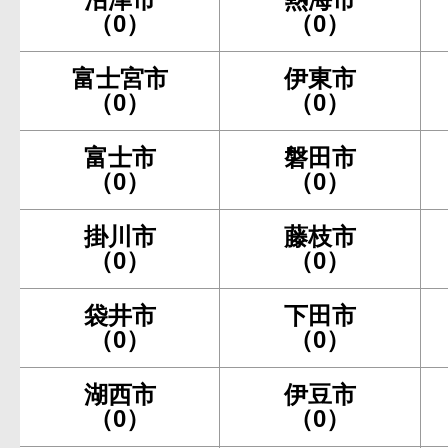
（0）
（0）
富士宮市
伊東市
（0）
（0）
富士市
磐田市
（0）
（0）
掛川市
藤枝市
（0）
（0）
袋井市
下田市
（0）
（0）
湖西市
伊豆市
（0）
（0）