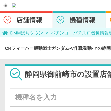
DMMぱちタウン
パチンコ・パチスロ機種情報
CRフィーバー機動戦士ガンダム-V作戦発動- Yの静
静岡県御前崎市の設置店