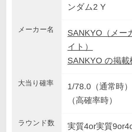
ンダム2 Y
メーカー名
SANKYO（メ
イト）
SANKYO の掲
大当り確率
1/78.0（通常時） 
（高確率時）
ラウンド数
実質4or実質9or4