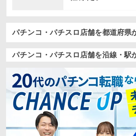
パチンコ・パチスロ店舗を都道府県
パチンコ・パチスロ店舗を沿線・駅