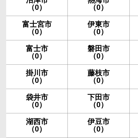
（0）
（0）
富士宮市
伊東市
（0）
（0）
富士市
磐田市
（0）
（0）
掛川市
藤枝市
（0）
（0）
袋井市
下田市
（0）
（0）
湖西市
伊豆市
（0）
（0）