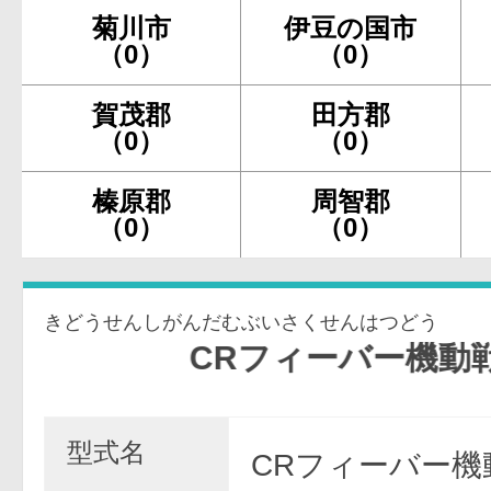
菊川市
伊豆の国市
（0）
（0）
賀茂郡
田方郡
（0）
（0）
榛原郡
周智郡
（0）
（0）
きどうせんしがんだむぶいさくせんはつどう
CRフィーバー機動戦士ガンダ
型式名
CRフィーバー機