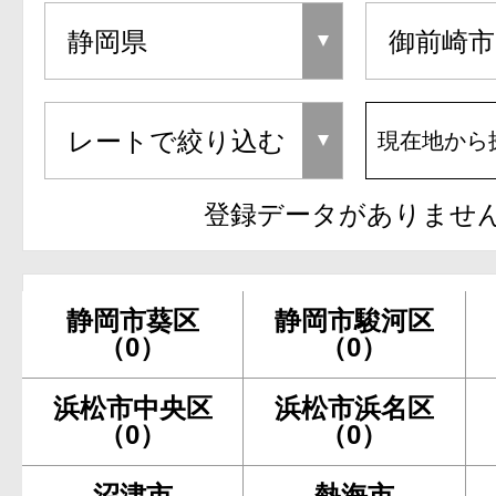
現在地から
登録データがありませ
静岡市葵区
静岡市駿河区
（0）
（0）
浜松市中央区
浜松市浜名区
（0）
（0）
沼津市
熱海市