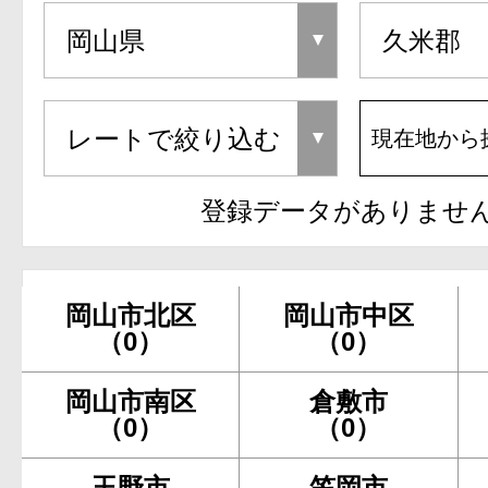
現在地から
登録データがありませ
岡山市北区
岡山市中区
（0）
（0）
岡山市南区
倉敷市
（0）
（0）
玉野市
笠岡市