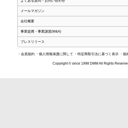
よくある質問・お問い合わせ
メールマガジン
会社概要
事業提携・事業譲渡(M&A)
プレスリリース
・会員規約
・個人情報保護に関して
・特定商取引法に基づく表示
・規
Copyright © since 1998 DMM All Rights Reserve