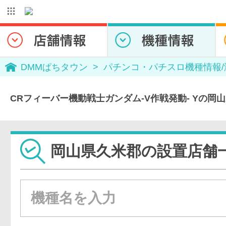
DMMぱちタウン
パチンコ・パチスロ機種情報
CRフィーバー機動戦士ガンダム-V作戦発動- Yの岡
岡山県久米郡の設置店舗