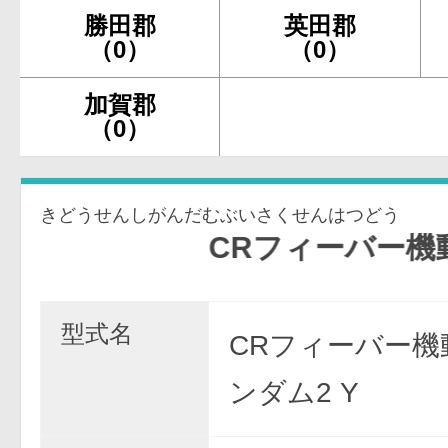
勝田郡
英田郡
（0）
（0）
加賀郡
（0）
きどうせんしがんだむぶいさくせんはつどう
CRフィーバー機動戦士ガン
型式名
CRフィーバー機
ンダム2 Y