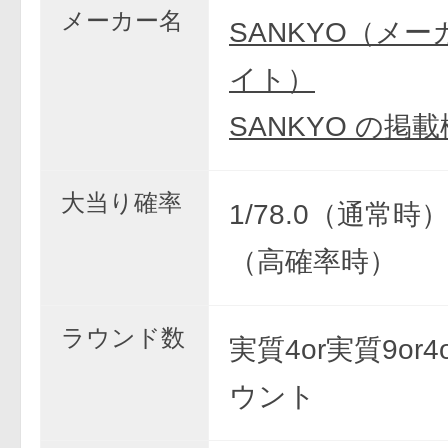
メーカー名
SANKYO（メ
イト）
SANKYO の掲
大当り確率
1/78.0（通常時） 
（高確率時）
ラウンド数
実質4or実質9or4
ウント