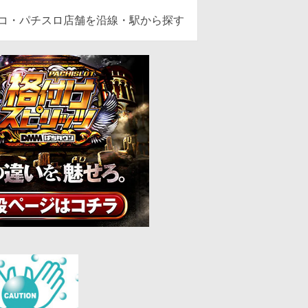
ンコ・パチスロ店舗を沿線・駅から探す