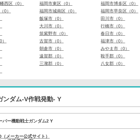
幡西区（0）
福岡市東区（0）
福岡市博多区（0）
（0）
福岡市城南区（0）
福岡市早良区（0）
）
飯塚市（0）
田川市（0）
）
大川市（0）
行橋市（0）
）
筑紫野市（0）
春日市（0）
0）
古賀市（0）
福津市（0）
）
朝倉市（0）
みやま市（0）
）
遠賀郡（0）
鞍手郡（0）
）
三潴郡（0）
八女郡（0）
）
う
ンダム-V作戦発動- Y
ーバー機動戦士ガンダム2 Y
YO（メーカー公式サイト）