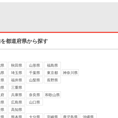
舗を都道府県から探す
城県
秋田県
山形県
福島県
馬県
埼玉県
千葉県
東京都
神奈川県
川県
福井県
山梨県
長野県
知県
三重県
阪府
兵庫県
奈良県
和歌山県
山県
広島県
山口県
媛県
高知県
崎県
熊本県
大分県
宮崎県
鹿児島県
沖縄県