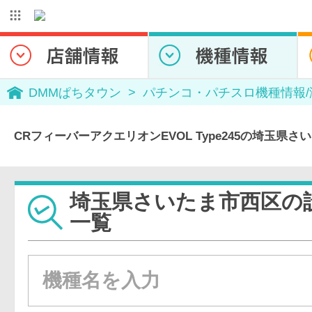
DMMぱちタウン
パチンコ・パチスロ機種情報
CRフィーバーアクエリオンEVOL Type245の埼玉県
埼玉県さいたま市西区の
一覧