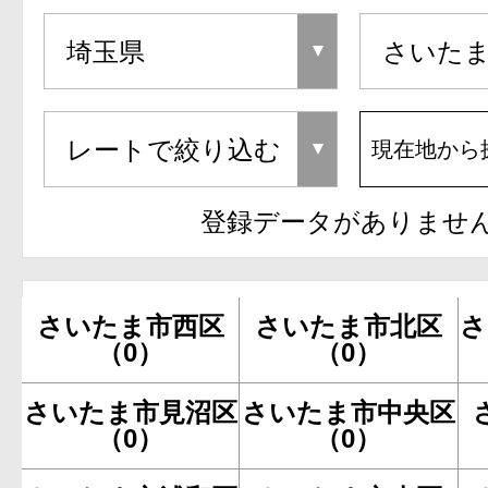
現在地から
登録データがありませ
さいたま市西区
さいたま市北区
さ
（0）
（0）
さいたま市見沼区
さいたま市中央区
（0）
（0）