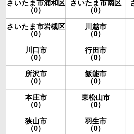
さいたま市浦和区
さいたま市南区
（0）
（0）
さいたま市岩槻区
川越市
（0）
（0）
川口市
行田市
（0）
（0）
所沢市
飯能市
（0）
（0）
本庄市
東松山市
（0）
（0）
狭山市
羽生市
（0）
（0）