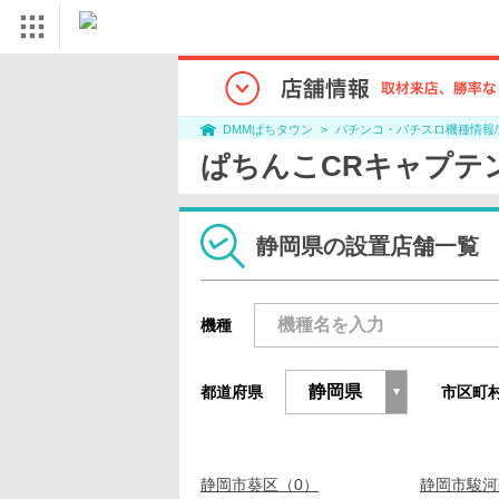
パチンコ・パチスロ機種情報
DMMぱちタウン
ぱちんこCRキャプテン
静岡県の設置店舗一覧
機種
都道府県
市区町
静岡市葵区（0）
静岡市駿河