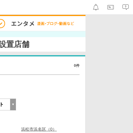
の設置店舗
0件
浜松市浜名区（0）