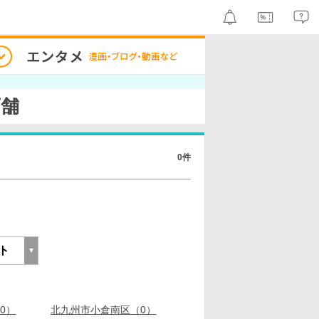
店舗
0件
0）
北九州市小倉南区（0）