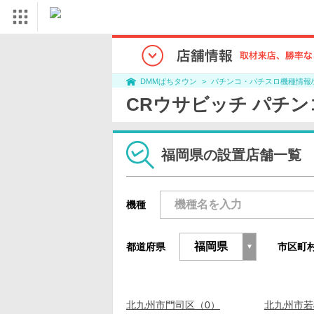
パチンコ・パチスロ機種情報
DMMぱちタウン
CRウサビッチ パチン
福岡県の設置店舗一覧
機種
都道府県
市区町
北九州市門司区（0）
北九州市若