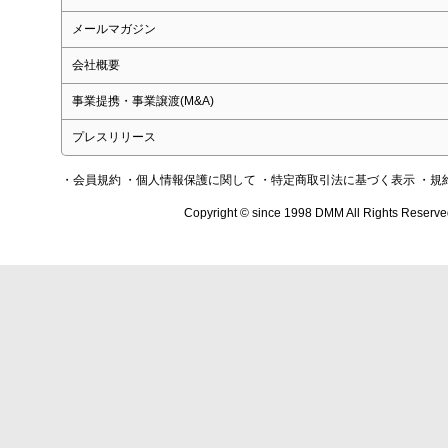
メールマガジン
会社概要
事業提携・事業譲渡(M&A)
プレスリリース
・会員規約
・個人情報保護に関して
・特定商取引法に基づく表示
・規
Copyright © since 1998 DMM All Rights Reserve