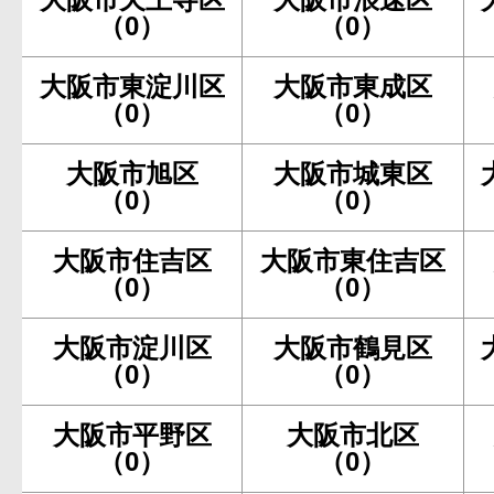
（0）
（0）
大阪市東淀川区
大阪市東成区
（0）
（0）
大阪市旭区
大阪市城東区
（0）
（0）
大阪市住吉区
大阪市東住吉区
（0）
（0）
大阪市淀川区
大阪市鶴見区
（0）
（0）
大阪市平野区
大阪市北区
（0）
（0）