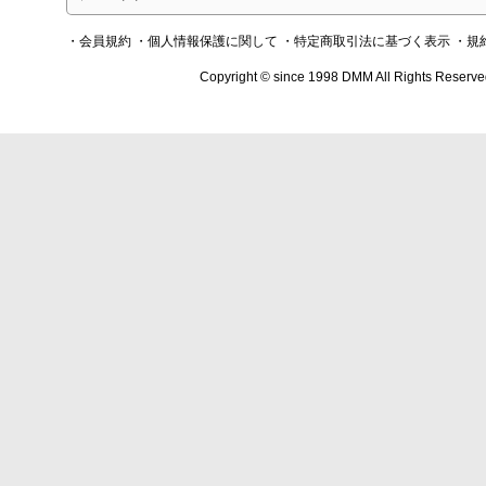
・会員規約
・個人情報保護に関して
・特定商取引法に基づく表示
・規
Copyright © since 1998 DMM All Rights Reserve