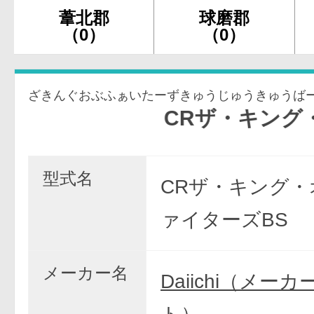
葦北郡
球磨郡
（0）
（0）
ざきんぐおぶふぁいたーずきゅうじゅうきゅうば
CRザ・キング・オブ・フ
型式名
CRザ・キング・
ァイターズBS
メーカー名
Daiichi（メー