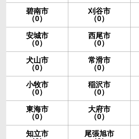
碧南市
刈谷市
（0）
（0）
安城市
西尾市
（0）
（0）
犬山市
常滑市
（0）
（0）
小牧市
稲沢市
（0）
（0）
東海市
大府市
（0）
（0）
知立市
尾張旭市