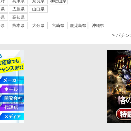
阪府
兵庫県
奈良県
和歌山県
山県
広島県
山口県
媛県
高知県
崎県
熊本県
大分県
宮崎県
鹿児島県
沖縄県
> パチ