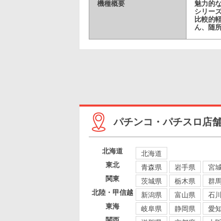
機種概要
魅力的
シリー
比較的
ん、随
パチンコ・パチスロ店
北海道
北海道
東北
青森県
岩手県
宮
関東
茨城県
栃木県
群
北陸・甲信越
新潟県
富山県
石
東海
岐阜県
静岡県
愛
関西