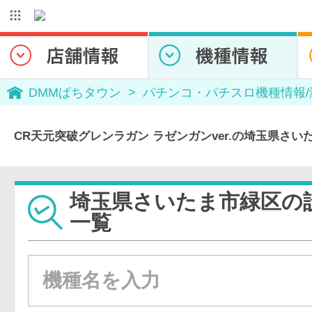
DMMぱちタウン
パチンコ・パチスロ機種情報
CR天元突破グレンラガン ラゼンガンver.の埼玉県さ
埼玉県さいたま市緑区の
一覧