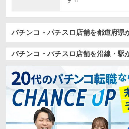
パチンコ・パチスロ店舗を都道府県
パチンコ・パチスロ店舗を沿線・駅