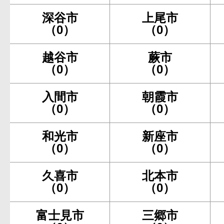
深谷市
上尾市
（0）
（0）
越谷市
蕨市
（0）
（0）
入間市
朝霞市
（0）
（0）
和光市
新座市
（0）
（0）
久喜市
北本市
（0）
（0）
富士見市
三郷市