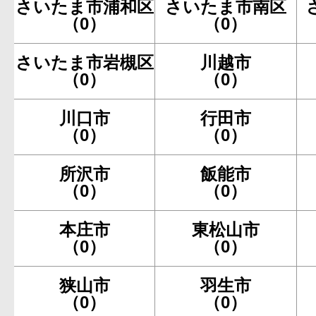
さいたま市浦和区
さいたま市南区
（0）
（0）
さいたま市岩槻区
川越市
（0）
（0）
川口市
行田市
（0）
（0）
所沢市
飯能市
（0）
（0）
本庄市
東松山市
（0）
（0）
狭山市
羽生市
（0）
（0）