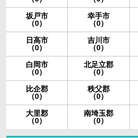
坂戸市
幸手市
（0）
（0）
日高市
吉川市
（0）
（0）
白岡市
北足立郡
（0）
（0）
比企郡
秩父郡
（0）
（0）
大里郡
南埼玉郡
（0）
（0）