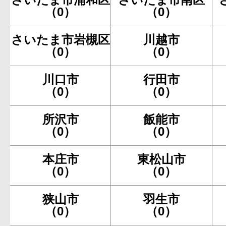
（0）
（0）
さいたま市岩槻区
川越市
（0）
（0）
川口市
行田市
（0）
（0）
所沢市
飯能市
（0）
（0）
本庄市
東松山市
（0）
（0）
狭山市
羽生市
（0）
（0）