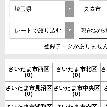
現在地から
登録データがありませ
さいたま市西区
さいたま市北区
さ
（0）
（0）
さいたま市見沼区
さいたま市中央区
（0）
（0）
さいたま市浦和区
さいたま市南区