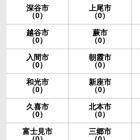
深谷市
上尾市
（0）
（0）
越谷市
蕨市
（0）
（0）
入間市
朝霞市
（0）
（0）
和光市
新座市
（0）
（0）
久喜市
北本市
（0）
（0）
富士見市
三郷市
（0）
（0）