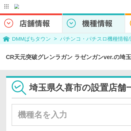
DMMぱちタウン
パチンコ・パチスロ機種情報
CR天元突破グレンラガン ラゼンガンver.の
埼玉県久喜市の設置店舗