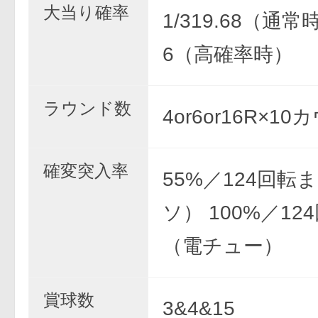
大当り確率
1/319.68（通常時
6（高確率時）
ラウンド数
4or6or16R×1
確変突入率
55%／124回転
ソ） 100%／12
（電チュー）
賞球数
3&4&15