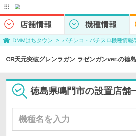
DMMぱちタウン
パチンコ・パチスロ機種情報
CR天元突破グレンラガン ラゼンガンver.の
徳島県鳴門市の設置店舗