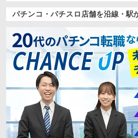
パチンコ・パチスロ店舗を沿線・駅