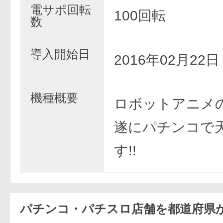
電サポ回転
100回転
数
導入開始日
2016年02月22
機種概要
ロボットアニメ
遂にパチンコで
す!!
パチンコ・パチスロ店舗を都道府県