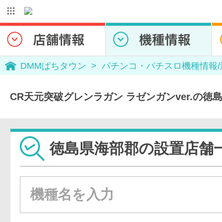
DMMぱちタウン
パチンコ・パチスロ機種情報
CR天元突破グレンラガン ラゼンガンver.の
徳島県海部郡の設置店舗