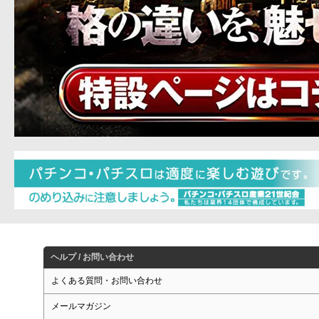
ヘルプ / お問い合わせ
よくある質問・お問い合わせ
メールマガジン