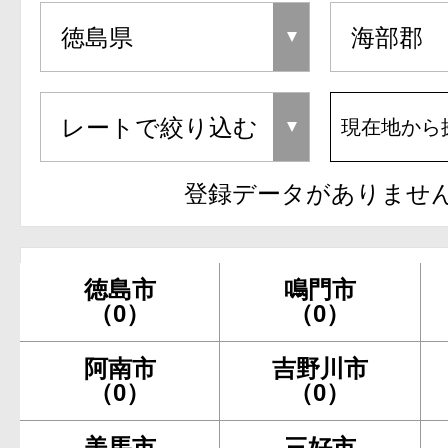
現在地から
登録データがありませ
徳島市
鳴門市
（0）
（0）
阿南市
吉野川市
（0）
（0）
美馬市
三好市