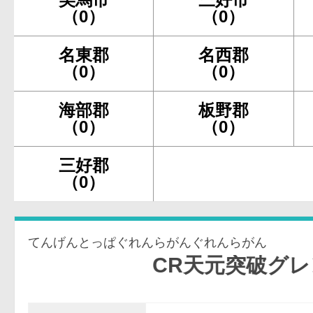
（0）
（0）
名東郡
名西郡
（0）
（0）
海部郡
板野郡
（0）
（0）
三好郡
（0）
てんげんとっぱぐれんらがんぐれんらがん
CR天元突破グレンラガン