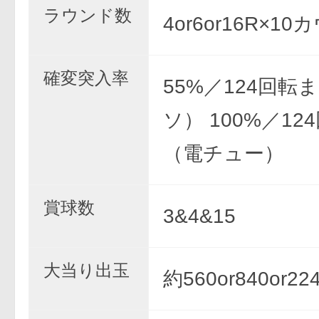
ラウンド数
4or6or16R×1
確変突入率
55%／124回転
ソ） 100%／12
（電チュー）
賞球数
3&4&15
大当り出玉
約560or840or22