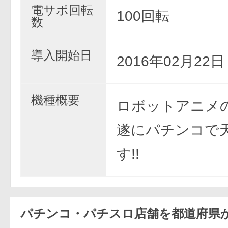
電サポ回転
100回転
数
導入開始日
2016年02月22
機種概要
ロボットアニメ
遂にパチンコで
す!!
パチンコ・パチスロ店舗を都道府県