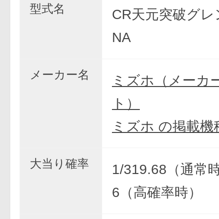
型式名
CR天元突破グレ
NA
メーカー名
ミズホ（メーカ
ト）
ミズホ の掲載機
大当り確率
1/319.68（通常時
6（高確率時）