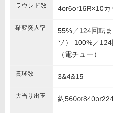
ラウンド数
4or6or16R×1
確変突入率
55%／124回転
ソ） 100%／12
（電チュー）
賞球数
3&4&15
大当り出玉
約560or840or22