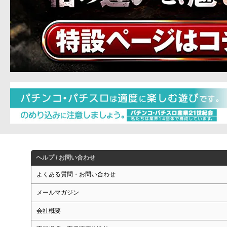
ヘルプ / お問い合わせ
よくある質問・お問い合わせ
メールマガジン
会社概要