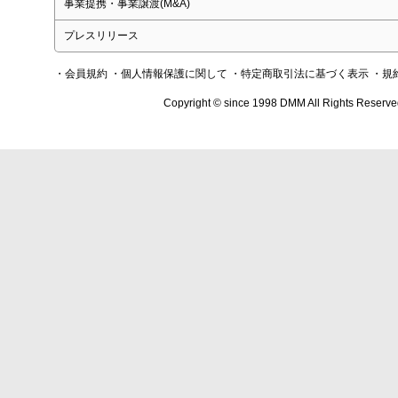
事業提携・事業譲渡(M&A)
プレスリリース
・会員規約
・個人情報保護に関して
・特定商取引法に基づく表示
・規
Copyright © since 1998 DMM All Rights Reserve