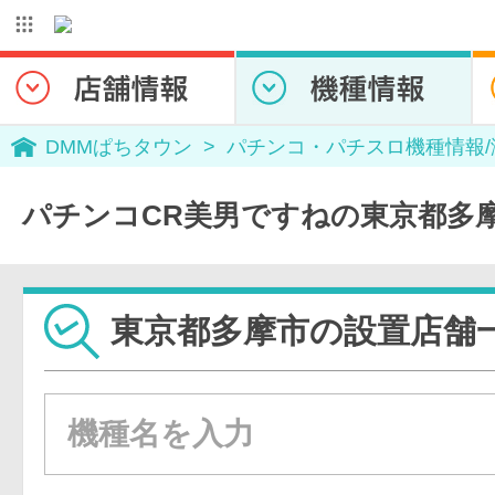
DMMぱちタウン
パチンコ・パチスロ機種情報
パチンコCR美男ですねの東京都多
東京都多摩市の設置店舗