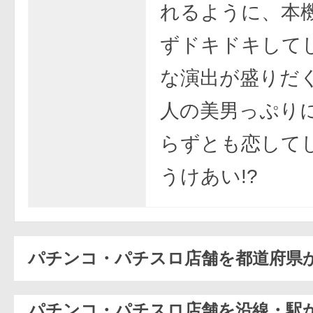
れるように、本
ずドキドキして
な演出が盛りだ
人の美男っぷり
らずとも恋して
うけあい!?
パチンコ・パチスロ店舗を都道府県
パチンコ・パチスロ店舗を沿線・駅