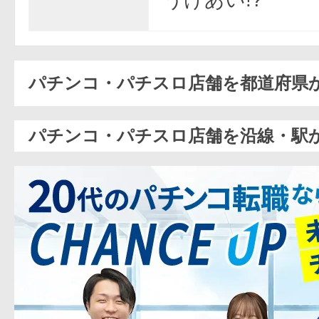
パチンコ・パチスロ店舗を都道府県
パチンコ・パチスロ店舗を沿線・駅