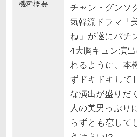
機種概要
チャン・グンソ
気韓流ドラマ「
ね」が遂にパチ
4大胸キュン演
れるように、本
ずドキドキして
な演出が盛りだ
人の美男っぷり
らずとも恋して
うけあい!?