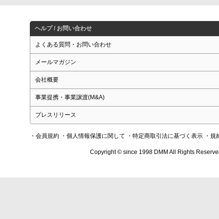
ヘルプ / お問い合わせ
よくある質問・お問い合わせ
メールマガジン
会社概要
事業提携・事業譲渡(M&A)
プレスリリース
・会員規約
・個人情報保護に関して
・特定商取引法に基づく表示
・規
Copyright © since 1998 DMM All Rights Reserve