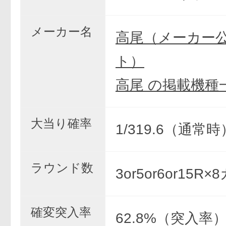
メーカー名
高尾（メーカー
ト）
高尾 の掲載機種
大当り確率
1/319.6（通常時
ラウンド数
3or5or6or15R
確変突入率
62.8%（突入率）