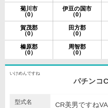
菊川市
伊豆の国市
（0）
（0）
賀茂郡
田方郡
（0）
（0）
榛原郡
周智郡
（0）
（0）
いけめんですね
パチンコCR美
型式名
CR美男ですねVA