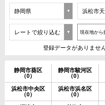
現在地から
登録データがありませ
静岡市葵区
静岡市駿河区
（0）
（0）
浜松市中央区
浜松市浜名区
（0）
（0）