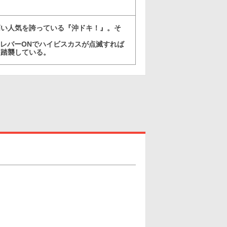
高い人気を誇っている『沖ドキ！』。そ
。レバーONでハイビスカスが点滅すれば
を踏襲している。