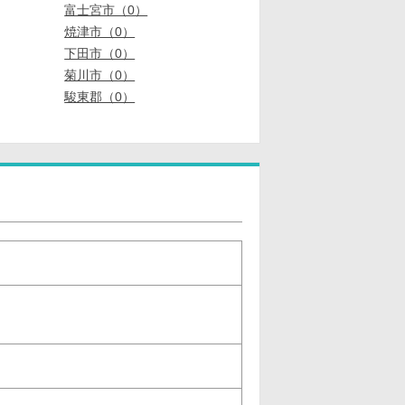
富士宮市（0）
焼津市（0）
下田市（0）
菊川市（0）
駿東郡（0）