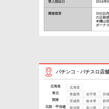
導入開始日
2016年
機種概要
32G
の正統
本機は前
ボーナ
パチンコ・パチスロ店
北海道
北海道
東北
青森県
岩手県
宮
関東
茨城県
栃木県
群
北陸・甲信越
新潟県
富山県
石