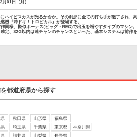
02月01日（月）
以内にハイビスカスが光るか否か。その刹那に全ての打ち手が魅了され、
後継機『沖ドキ！トロピカル』が登場する。
作同様、擬似ボーナス(ビッグ・REG)で出玉を増やすタイプのマシン
ス確定、32G以内は連チャンのチャンスといった、基本システムは前作
舗を都道府県から探す
城県
秋田県
山形県
福島県
馬県
埼玉県
千葉県
東京都
神奈川県
川県
福井県
山梨県
長野県