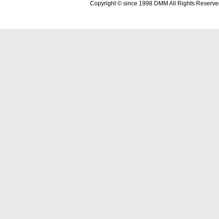
Copyright © since 1998 DMM All Rights Reserve