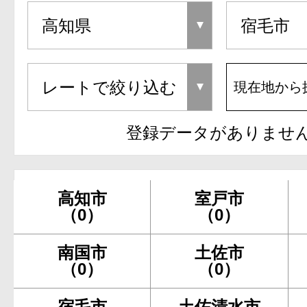
現在地から
登録データがありませ
高知市
室戸市
（0）
（0）
南国市
土佐市
（0）
（0）
宿毛市
土佐清水市