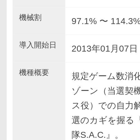
機械割
97.1% 〜 114.3
導入開始日
2013年01月07
機種概要
規定ゲーム数消
ゾーン（当選契
ス役）での自力解
選のカギを握る
隊S.A.C.』。