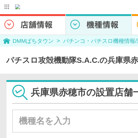
DMMぱちタウン
パチンコ・パチスロ機種情報
パチスロ攻殻機動隊S.A.C.の兵庫県
兵庫県赤穂市の設置店舗