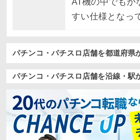
AT機の中でもか
すい仕様となっ
パチンコ・パチスロ店舗を都道府県
パチンコ・パチスロ店舗を沿線・駅