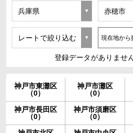
現在地から
登録データがありませ
神戸市東灘区
神戸市灘区
（0）
（0）
神戸市長田区
神戸市須磨区
（0）
（0）
神戸市北区
神戸市中央区