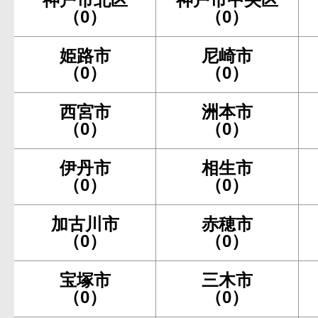
（0）
（0）
姫路市
尼崎市
（0）
（0）
西宮市
洲本市
（0）
（0）
伊丹市
相生市
（0）
（0）
加古川市
赤穂市
（0）
（0）
宝塚市
三木市
（0）
（0）