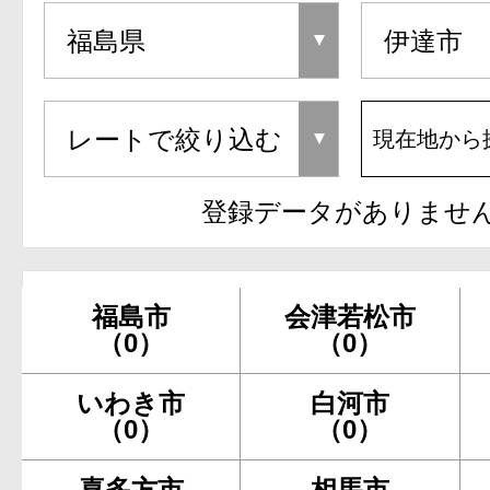
現在地から
登録データがありませ
福島市
会津若松市
（0）
（0）
いわき市
白河市
（0）
（0）
喜多方市
相馬市