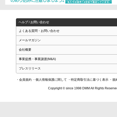
ヘルプ / お問い合わせ
よくある質問・お問い合わせ
メールマガジン
会社概要
事業提携・事業譲渡(M&A)
プレスリリース
・会員規約
・個人情報保護に関して
・特定商取引法に基づく表示
・規
Copyright © since 1998 DMM All Rights Reserve