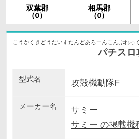
双葉郡
相馬郡
（0）
（0）
こうかくきどうたいすたんどあろーんこんぷれっ
パチスロ攻殻機動
型式名
攻殻機動隊F
メーカー名
サミー
サミー の掲載機