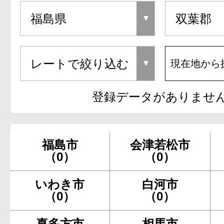
現在地から
登録データがありませ
福島市
会津若松市
（0）
（0）
いわき市
白河市
（0）
（0）
喜多方市
相馬市