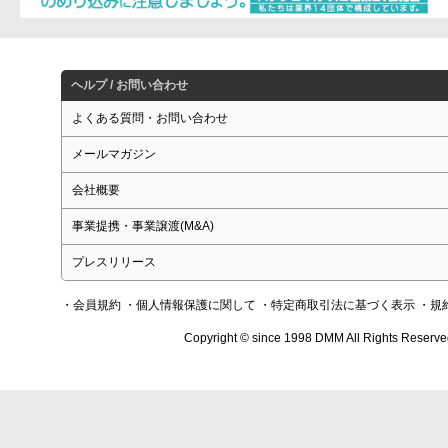
ヘルプ / お問い合わせ
よくある質問・お問い合わせ
メールマガジン
会社概要
事業提携・事業譲渡(M&A)
プレスリリース
・会員規約
・個人情報保護に関して
・特定商取引法に基づく表示
・規
Copyright © since 1998 DMM All Rights Reserve