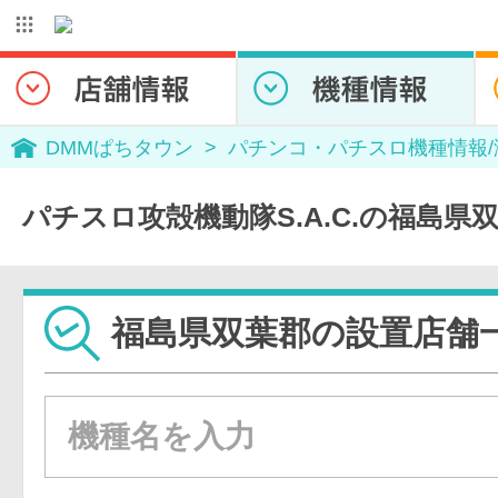
DMMぱちタウン
パチンコ・パチスロ機種情報
パチスロ攻殻機動隊S.A.C.の福島県
福島県双葉郡の設置店舗