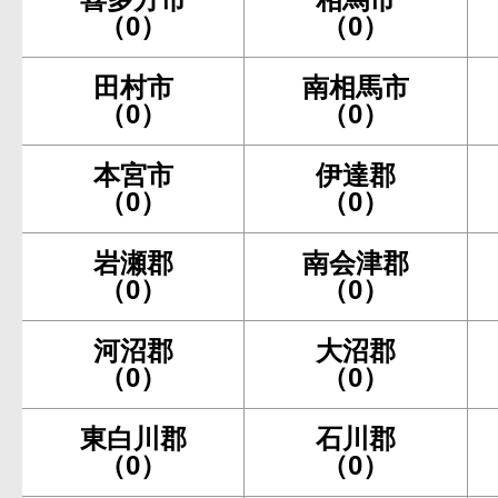
（0）
（0）
田村市
南相馬市
（0）
（0）
本宮市
伊達郡
（0）
（0）
岩瀬郡
南会津郡
（0）
（0）
河沼郡
大沼郡
（0）
（0）
東白川郡
石川郡
（0）
（0）