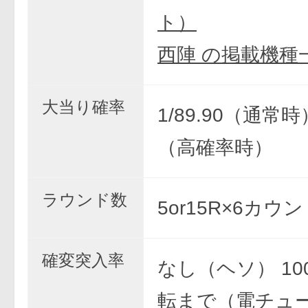
ト）
西陣 の掲載機種
大当り確率
1/89.90（通常時）
（高確率時）
ラウンド数
5or15R×6カウ
確変突入率
なし（ヘソ） 10
転まで（電チュ