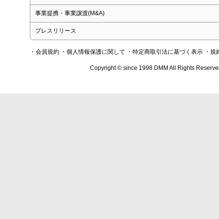
事業提携・事業譲渡(M&A)
プレスリリース
・会員規約
・個人情報保護に関して
・特定商取引法に基づく表示
・規
Copyright © since 1998 DMM All Rights Reserve