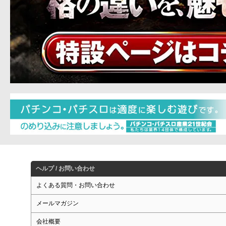
ヘルプ / お問い合わせ
よくある質問・お問い合わせ
メールマガジン
会社概要