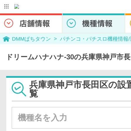
DMMぱちタウン
パチンコ・パチスロ機種情報
ドリームハナハナ-30の兵庫県神戸市
兵庫県神戸市長田区の設
覧