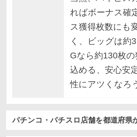
ればボーナス確
ス獲得枚数にも
く、ビッグは約3
Gなら約130枚
込める、安心安
性にアツくなろ
パチンコ・パチスロ店舗を都道府県