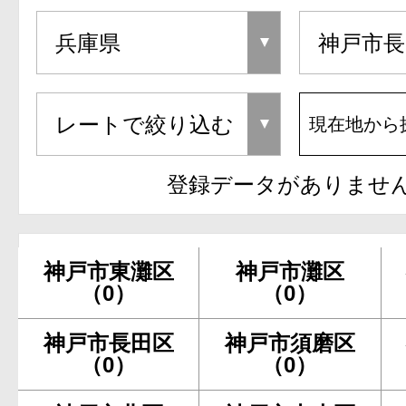
現在地から
登録データがありませ
神戸市東灘区
神戸市灘区
（0）
（0）
神戸市長田区
神戸市須磨区
（0）
（0）