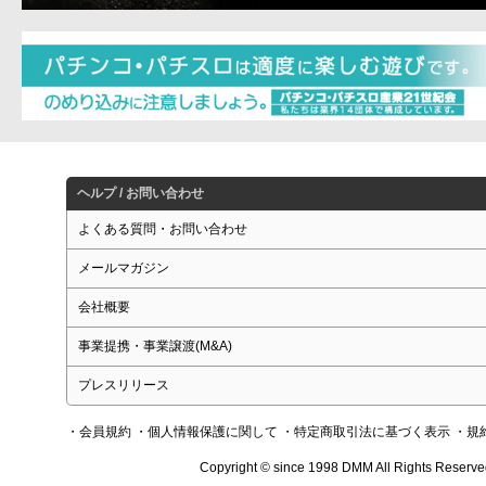
ヘルプ / お問い合わせ
よくある質問・お問い合わせ
メールマガジン
会社概要
事業提携・事業譲渡(M&A)
プレスリリース
・会員規約
・個人情報保護に関して
・特定商取引法に基づく表示
・規
Copyright © since 1998 DMM All Rights Reserve