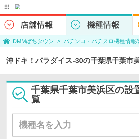
DMMぱちタウン
パチンコ・パチスロ機種情報
沖ドキ！パラダイス-30の千葉県千葉市
千葉県千葉市美浜区の設
覧