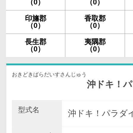
（0）
（0）
印旛郡
香取郡
（0）
（0）
長生郡
夷隅郡
（0）
（0）
おきどきぱらだいすさんじゅう
沖ドキ！パラダイ
型式名
沖ドキ！パラダイス