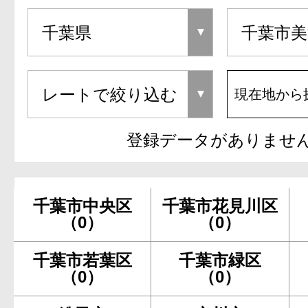
現在地から
登録データがありませ
千葉市中央区
千葉市花見川区
（0）
（0）
千葉市若葉区
千葉市緑区
（0）
（0）