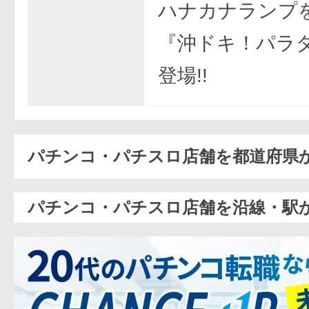
ハナカナランプ
『沖ドキ！パラ
登場!!
パチンコ・パチスロ店舗を都道府県
パチンコ・パチスロ店舗を沿線・駅