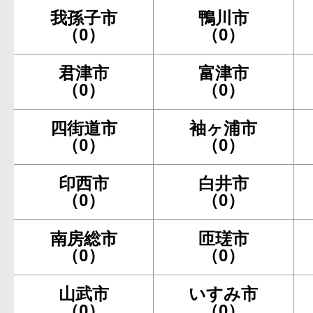
我孫子市
鴨川市
（0）
（0）
君津市
富津市
（0）
（0）
四街道市
袖ヶ浦市
（0）
（0）
印西市
白井市
（0）
（0）
南房総市
匝瑳市
（0）
（0）
山武市
いすみ市
（0）
（0）