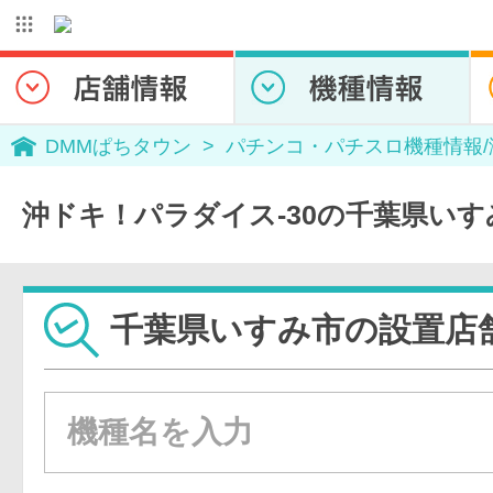
DMMぱちタウン
パチンコ・パチスロ機種情報
沖ドキ！パラダイス-30の千葉県い
千葉県いすみ市の設置店