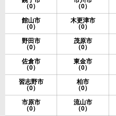
（0）
（0）
館山市
木更津市
（0）
（0）
野田市
茂原市
（0）
（0）
佐倉市
東金市
（0）
（0）
習志野市
柏市
（0）
（0）
市原市
流山市
（0）
（0）