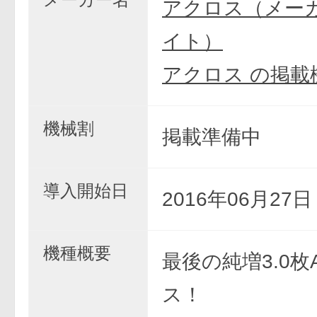
アクロス（メー
イト）
アクロス の掲載
機械割
掲載準備中
導入開始日
2016年06月27
機種概要
最後の純増3.0枚
ス！