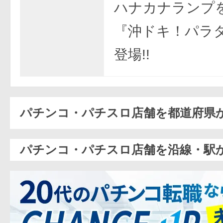
ハナカナランプ
『沖ドキ！パラ
登場!!
パチンコ・パチスロ店舗を都道府県
パチンコ・パチスロ店舗を沿線・駅