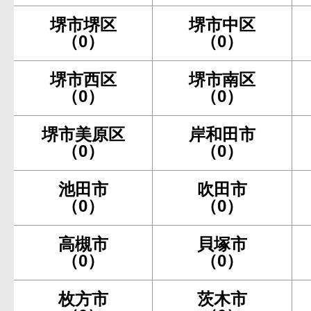
堺市堺区
堺市中区
（0）
（0）
堺市西区
堺市南区
（0）
（0）
堺市美原区
岸和田市
（0）
（0）
池田市
吹田市
（0）
（0）
高槻市
貝塚市
（0）
（0）
枚方市
茨木市