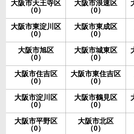
大阪市天王寺区
大阪市浪速区
（0）
（0）
大阪市東淀川区
大阪市東成区
（0）
（0）
大阪市旭区
大阪市城東区
（0）
（0）
大阪市住吉区
大阪市東住吉区
（0）
（0）
大阪市淀川区
大阪市鶴見区
（0）
（0）
大阪市平野区
大阪市北区
（0）
（0）