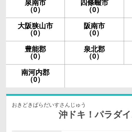
泉南市
四條畷市
（0）
（0）
大阪狭山市
阪南市
（0）
（0）
豊能郡
泉北郡
（0）
（0）
南河内郡
（0）
おきどきぱらだいすさんじゅう
沖ドキ！パラダイス-30