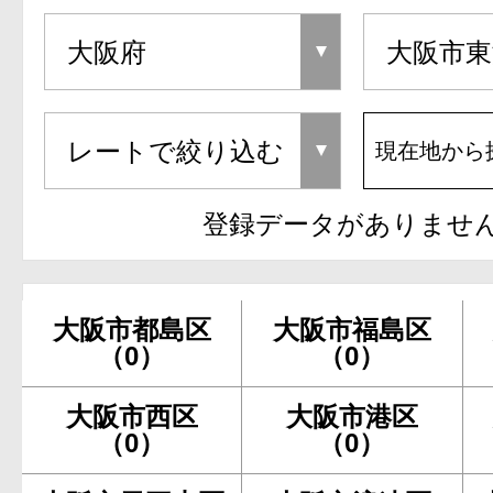
現在地から
登録データがありませ
大阪市都島区
大阪市福島区
（0）
（0）
大阪市西区
大阪市港区
（0）
（0）