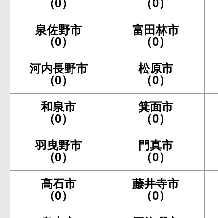
（0）
（0）
泉佐野市
富田林市
（0）
（0）
河内長野市
松原市
（0）
（0）
和泉市
箕面市
（0）
（0）
羽曳野市
門真市
（0）
（0）
高石市
藤井寺市
（0）
（0）