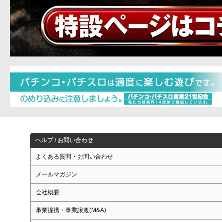
ヘルプ / お問い合わせ
よくある質問・お問い合わせ
メールマガジン
会社概要
事業提携・事業譲渡(M&A)