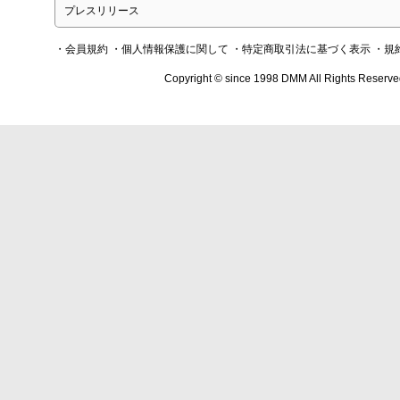
プレスリリース
・会員規約
・個人情報保護に関して
・特定商取引法に基づく表示
・規
Copyright © since 1998 DMM All Rights Reserve