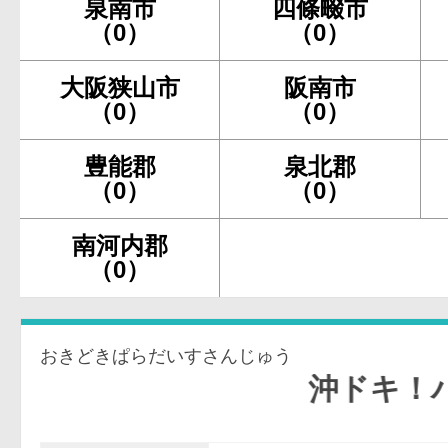
泉南市
四條畷市
（0）
（0）
大阪狭山市
阪南市
（0）
（0）
豊能郡
泉北郡
（0）
（0）
南河内郡
（0）
おきどきぱらだいすさんじゅう
沖ドキ！パラダイ