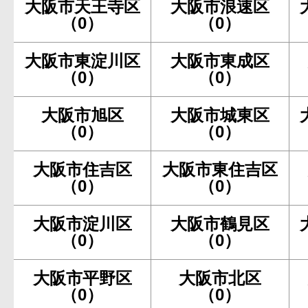
大阪市天王寺区
大阪市浪速区
（0）
（0）
大阪市東淀川区
大阪市東成区
（0）
（0）
大阪市旭区
大阪市城東区
（0）
（0）
大阪市住吉区
大阪市東住吉区
（0）
（0）
大阪市淀川区
大阪市鶴見区
（0）
（0）
大阪市平野区
大阪市北区
（0）
（0）