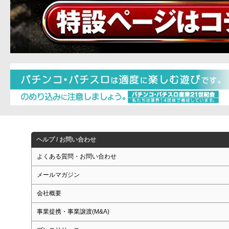
ヘルプ / お問い合わせ
よくある質問・お問い合わせ
メールマガジン
会社概要
事業提携・事業譲渡(M&A)