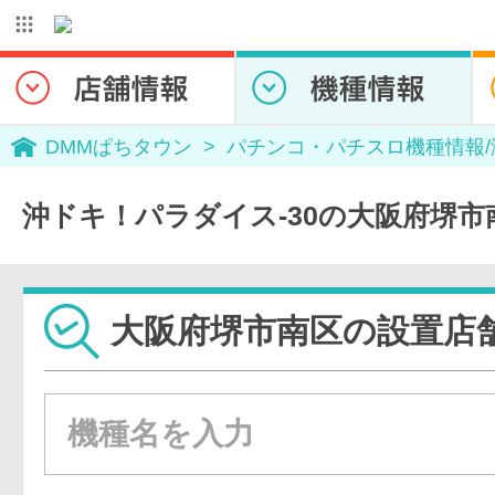
DMMぱちタウン
パチンコ・パチスロ機種情報
沖ドキ！パラダイス-30の大阪府堺
大阪府堺市南区の設置店