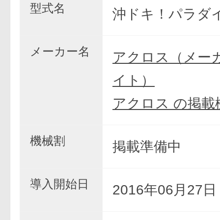
型式名
沖ドキ！パラダイス
メーカー名
アクロス（メー
イト）
アクロス の掲載
機械割
掲載準備中
導入開始日
2016年06月27