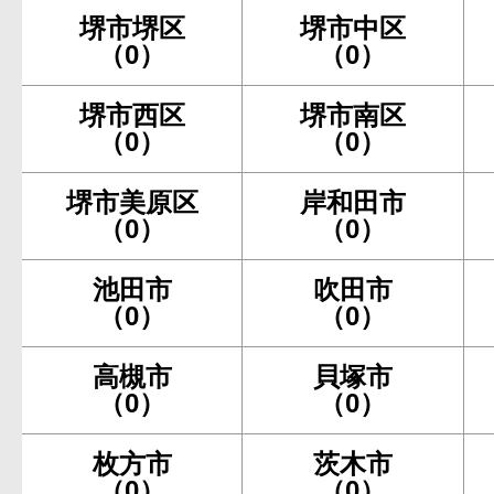
堺市堺区
堺市中区
（0）
（0）
堺市西区
堺市南区
（0）
（0）
堺市美原区
岸和田市
（0）
（0）
池田市
吹田市
（0）
（0）
高槻市
貝塚市
（0）
（0）
枚方市
茨木市
（0）
（0）