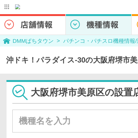
DMMぱちタウン
パチンコ・パチスロ機種情報
沖ドキ！パラダイス-30の大阪府堺市
大阪府堺市美原区の設置