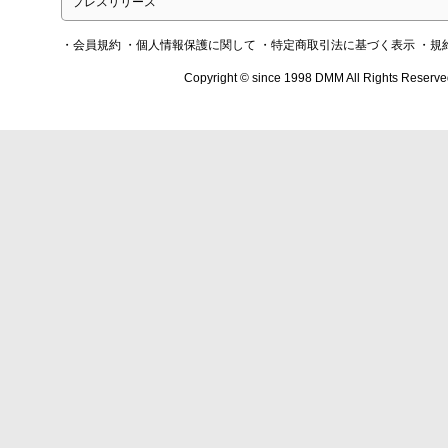
プレスリリース
・会員規約
・個人情報保護に関して
・特定商取引法に基づく表示
・規
Copyright © since 1998 DMM All Rights Reserve