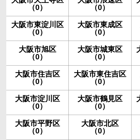
（0）
（0）
大阪市東淀川区
大阪市東成区
（0）
（0）
大阪市旭区
大阪市城東区
（0）
（0）
大阪市住吉区
大阪市東住吉区
（0）
（0）
大阪市淀川区
大阪市鶴見区
（0）
（0）
大阪市平野区
大阪市北区
（0）
（0）