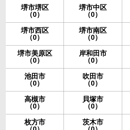
堺市堺区
堺市中区
（0）
（0）
堺市西区
堺市南区
（0）
（0）
堺市美原区
岸和田市
（0）
（0）
池田市
吹田市
（0）
（0）
高槻市
貝塚市
（0）
（0）
枚方市
茨木市
（0）
（0）