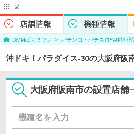
DMMぱちタウン
パチンコ・パチスロ機種情報
沖ドキ！パラダイス-30の大阪府阪
大阪府阪南市の設置店舗