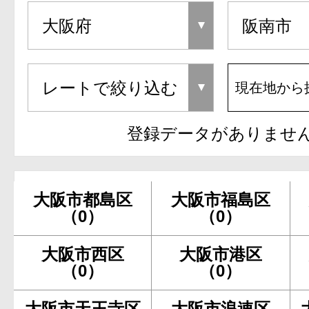
現在地から
登録データがありませ
大阪市都島区
大阪市福島区
（0）
（0）
大阪市西区
大阪市港区
（0）
（0）
大阪市天王寺区
大阪市浪速区