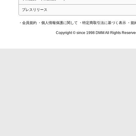
プレスリリース
・会員規約
・個人情報保護に関して
・特定商取引法に基づく表示
・規
Copyright © since 1998 DMM All Rights Reserve