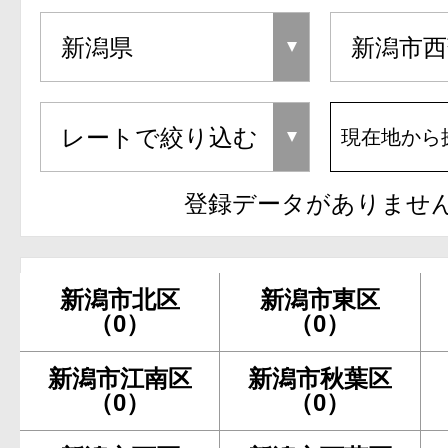
現在地から
登録データがありませ
新潟市北区
新潟市東区
（0）
（0）
新潟市江南区
新潟市秋葉区
（0）
（0）