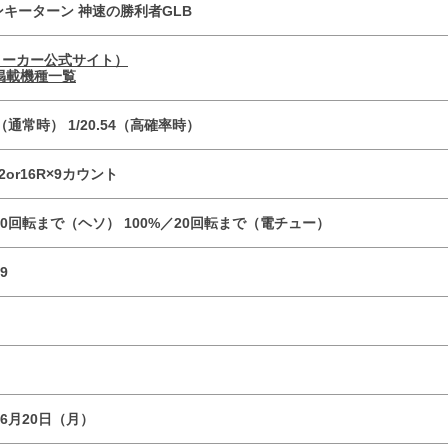
ンキーターン 神速の勝利者GLB
メーカー公式サイト）
掲載機種一覧
90（通常時） 1/20.54（高確率時）
r12or16R×9カウント
／20回転まで（ヘソ） 100%／20回転まで（電チュー）
9
06月20日（月）