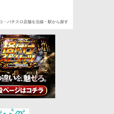
ンコ・パチスロ店舗を沿線・駅から探す