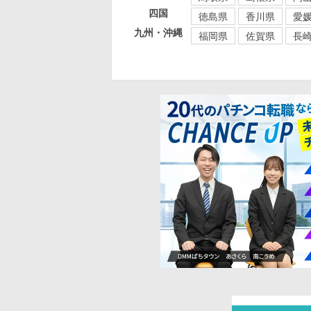
四国
徳島県
香川県
愛
九州・沖縄
福岡県
佐賀県
長