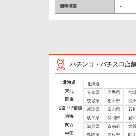
機種概要
-
パチンコ・パチスロ店
北海道
北海道
東北
青森県
岩手県
宮
関東
茨城県
栃木県
群
北陸・甲信越
新潟県
富山県
石
東海
岐阜県
静岡県
愛
関西
滋賀県
京都府
大
中国
鳥取県
島根県
岡