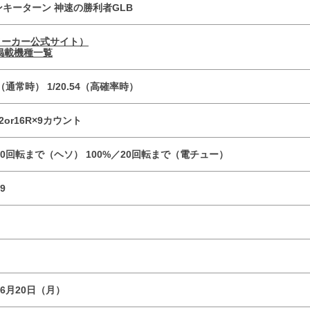
ンキーターン 神速の勝利者GLB
メーカー公式サイト）
掲載機種一覧
90（通常時） 1/20.54（高確率時）
r12or16R×9カウント
／20回転まで（ヘソ） 100%／20回転まで（電チュー）
9
06月20日（月）