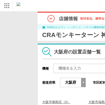
パチンコ・パチスロ機種情報
DMMぱちタウン
CRAモンキーターン 
大阪府の設置店舗一覧
機種
都道府県
市区町
大阪市都島区（0）
大阪市福島