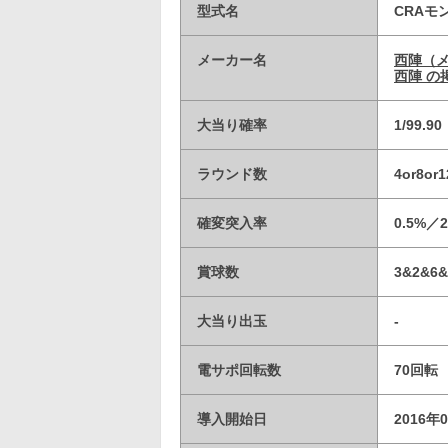
型式名
CRAモ
メーカー名
西陣（
西陣 の
大当り確率
1/99.
ラウンド数
4or8o
確変突入率
0.5%
賞球数
3&2&6&
大当り出玉
-
電サポ回転数
70回転
導入開始日
2016年