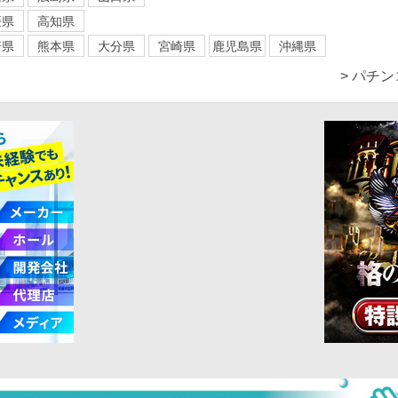
媛県
高知県
崎県
熊本県
大分県
宮崎県
鹿児島県
沖縄県
> パチ