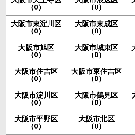
（0）
（0）
大阪市東淀川区
大阪市東成区
（0）
（0）
大阪市旭区
大阪市城東区
（0）
（0）
大阪市住吉区
大阪市東住吉区
（0）
（0）
大阪市淀川区
大阪市鶴見区
（0）
（0）
大阪市平野区
大阪市北区
（0）
（0）