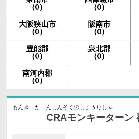
（0）
（0）
大阪狭山市
阪南市
（0）
（0）
豊能郡
泉北郡
（0）
（0）
南河内郡
（0）
もんきーたーんしんそくのしょうりしゃ
CRAモンキーターン 神速の勝