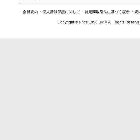
・会員規約
・個人情報保護に関して
・特定商取引法に基づく表示
・規
Copyright © since 1998 DMM All Rights Reserve