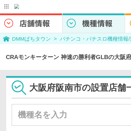
DMMぱちタウン
パチンコ・パチスロ機種情報
CRAモンキーターン 神速の勝利者GLBの大阪
大阪府阪南市の設置店舗