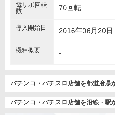
電サポ回転
70回転
数
導入開始日
2016年06月20
機種概要
-
パチンコ・パチスロ店舗を都道府県
パチンコ・パチスロ店舗を沿線・駅