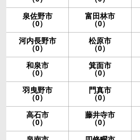
泉佐野市
富田林市
（0）
（0）
河内長野市
松原市
（0）
（0）
和泉市
箕面市
（0）
（0）
羽曳野市
門真市
（0）
（0）
高石市
藤井寺市
（0）
（0）
泉南市
四條畷市