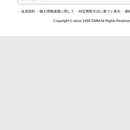
・会員規約
・個人情報保護に関して
・特定商取引法に基づく表示
・規
Copyright © since 1998 DMM All Rights Reserve