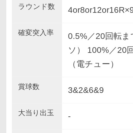
ラウンド数
4or8or12or16
確変突入率
0.5%／20回転
ソ） 100%／2
（電チュー）
賞球数
3&2&6&9
大当り出玉
-