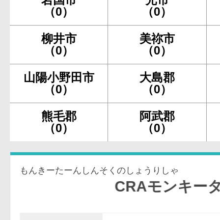
（0）
（0）
柳井市
美祢市
（0）
（0）
山陽小野田市
大島郡
（0）
（0）
熊毛郡
阿武郡
（0）
（0）
もんきーたーんしんそくのしょうりしゃ
CRAモンキーターン