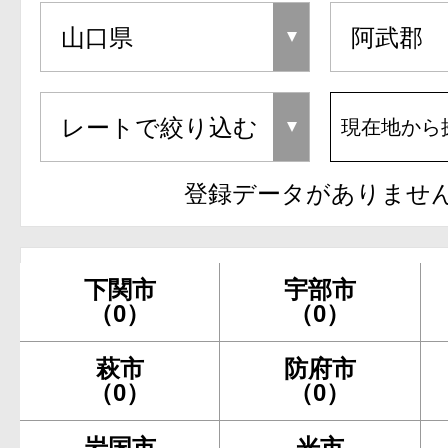
現在地から
登録データがありませ
下関市
宇部市
（0）
（0）
萩市
防府市
（0）
（0）
岩国市
光市