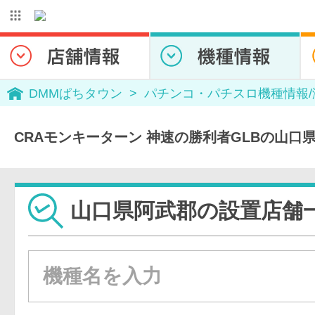
DMMぱちタウン
パチンコ・パチスロ機種情報
CRAモンキーターン 神速の勝利者GLBの山口
山口県阿武郡の設置店舗