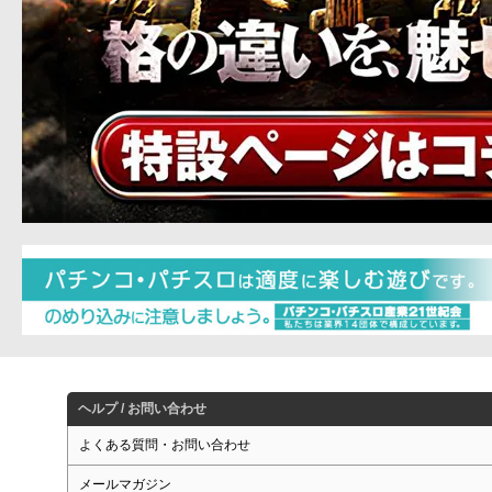
ヘルプ / お問い合わせ
よくある質問・お問い合わせ
メールマガジン