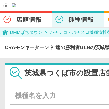
DMMぱちタウン
パチンコ・パチスロ機種情報
CRAモンキーターン 神速の勝利者GLBの茨城
茨城県つくば市の設置店