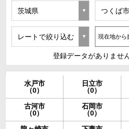
現在地から
登録データがありませ
水戸市
日立市
（0）
（0）
古河市
石岡市
（0）
（0）
龍ヶ崎市
下妻市