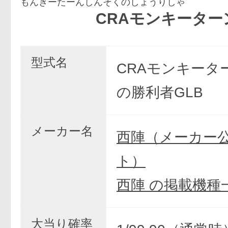
もんきーたーんしんそくのしょうりしゃ
CRAモンキーターン 神速
型式名
CRAモンキータ
の勝利者GLB
メーカー名
西陣（メーカー
ト）
西陣 の掲載機種
大当り確率