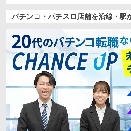
パチンコ・パチスロ店舗を沿線・駅