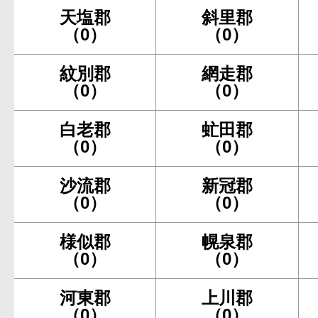
天塩郡
斜里郡
（0）
（0）
紋別郡
網走郡
（0）
（0）
白老郡
虻田郡
（0）
（0）
沙流郡
新冠郡
（0）
（0）
様似郡
幌泉郡
（0）
（0）
河東郡
上川郡
（0）
（0）