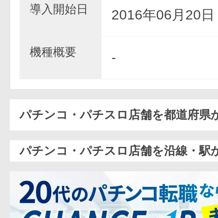
導入開始日
2016年06月20
機種概要
-
パチンコ・パチスロ店舗を都道府県
パチンコ・パチスロ店舗を沿線・駅