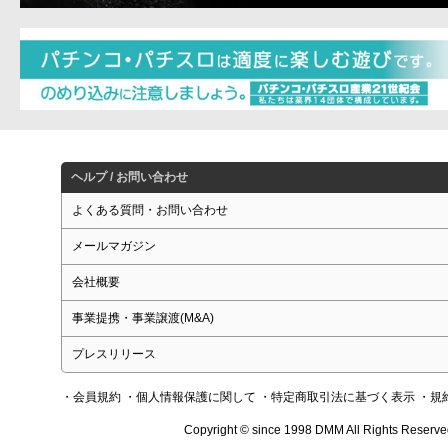
ヘルプ / お問い合わせ
よくある質問・お問い合わせ
メールマガジン
会社概要
事業提携・事業譲渡(M&A)
プレスリリース
・会員規約
・個人情報保護に関して
・特定商取引法に基づく表示
・規
Copyright © since 1998 DMM All Rights Reserve