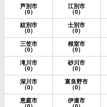
芦別市
江別市
（0）
（0）
紋別市
士別市
（0）
（0）
三笠市
根室市
（0）
（0）
滝川市
砂川市
（0）
（0）
深川市
富良野市
（0）
（0）
恵庭市
伊達市
（0）
（0）