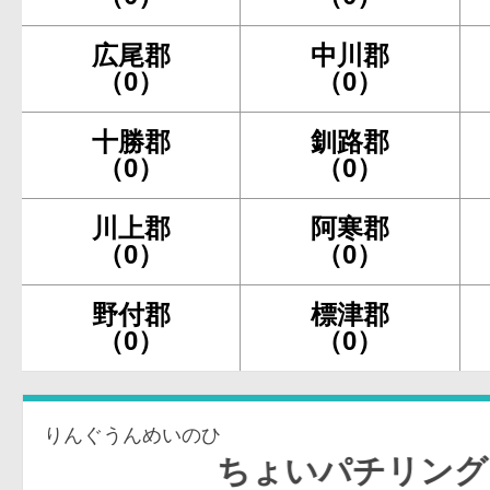
広尾郡
中川郡
（0）
（0）
十勝郡
釧路郡
（0）
（0）
川上郡
阿寒郡
（0）
（0）
野付郡
標津郡
（0）
（0）
りんぐうんめいのひ
ちょいパチリング 運命の