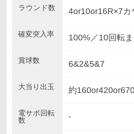
ラウンド数
4or10or16R×
確変突入率
100%／10回転
賞球数
6&2&5&7
大当り出玉
約160or420or67
電サポ回転
-
数