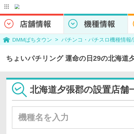
DMMぱちタウン
パチンコ・パチスロ機種情報
ちょいパチリング 運命の日29の北海道
北海道夕張郡の設置店舗