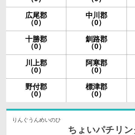
広尾郡
中川郡
（0）
（0）
十勝郡
釧路郡
（0）
（0）
川上郡
阿寒郡
（0）
（0）
野付郡
標津郡
（0）
（0）
りんぐうんめいのひ
ちょいパチリング 運命