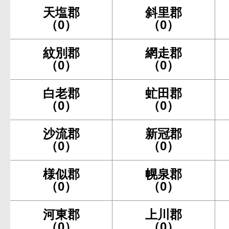
天塩郡
斜里郡
（0）
（0）
紋別郡
網走郡
（0）
（0）
白老郡
虻田郡
（0）
（0）
沙流郡
新冠郡
（0）
（0）
様似郡
幌泉郡
（0）
（0）
河東郡
上川郡
（0）
（0）