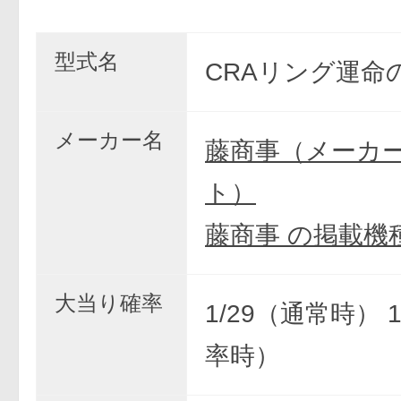
型式名
CRAリング運命の
メーカー名
藤商事（メーカ
ト）
藤商事 の掲載機
大当り確率
1/29（通常時） 
率時）