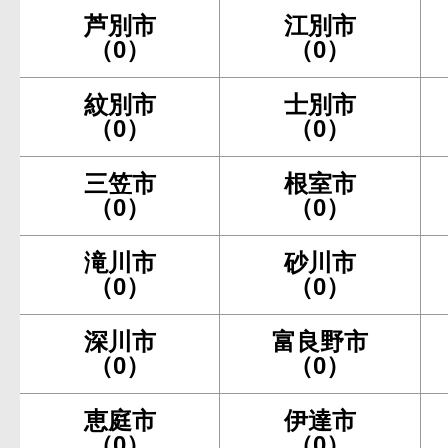
芦別市
江別市
（0）
（0）
紋別市
士別市
（0）
（0）
三笠市
根室市
（0）
（0）
滝川市
砂川市
（0）
（0）
深川市
富良野市
（0）
（0）
恵庭市
伊達市
（0）
（0）