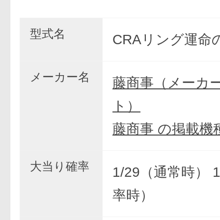
型式名
CRAリング運命の
メーカー名
藤商事（メーカ
ト）
藤商事 の掲載機
大当り確率
1/29（通常時） 
率時）