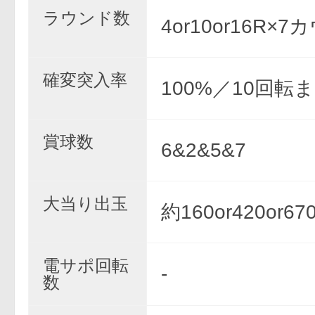
ラウンド数
4or10or16R×
確変突入率
100%／10回転
賞球数
6&2&5&7
大当り出玉
約160or420or67
電サポ回転
-
数