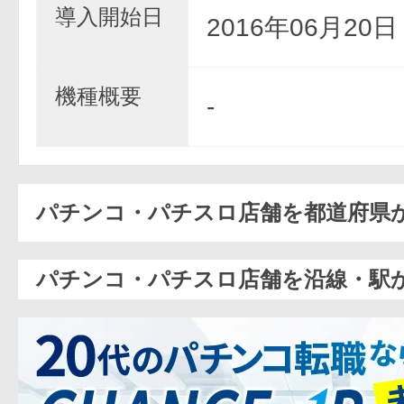
導入開始日
2016年06月20
機種概要
-
パチンコ・パチスロ店舗を都道府県
パチンコ・パチスロ店舗を沿線・駅