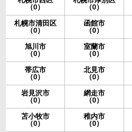
（0）
（0）
札幌市清田区
函館市
（0）
（0）
旭川市
室蘭市
（0）
（0）
帯広市
北見市
（0）
（0）
岩見沢市
網走市
（0）
（0）
苫小牧市
稚内市
（0）
（0）