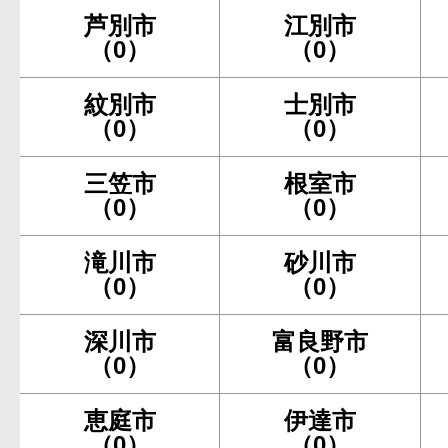
芦別市
江別市
（0）
（0）
紋別市
士別市
（0）
（0）
三笠市
根室市
（0）
（0）
滝川市
砂川市
（0）
（0）
深川市
富良野市
（0）
（0）
恵庭市
伊達市
（0）
（0）