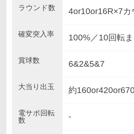
ラウンド数
4or10or16R×
確変突入率
100%／10回転
賞球数
6&2&5&7
大当り出玉
約160or420or67
電サポ回転
-
数