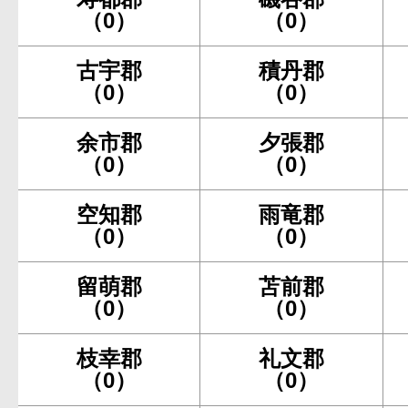
（0）
（0）
古宇郡
積丹郡
（0）
（0）
余市郡
夕張郡
（0）
（0）
空知郡
雨竜郡
（0）
（0）
留萌郡
苫前郡
（0）
（0）
枝幸郡
礼文郡
（0）
（0）