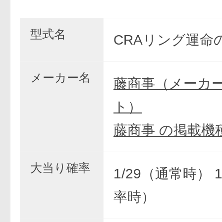
型式名
CRAリング運命の
メーカー名
藤商事（メーカ
ト）
藤商事 の掲載機
大当り確率
1/29（通常時） 
率時）