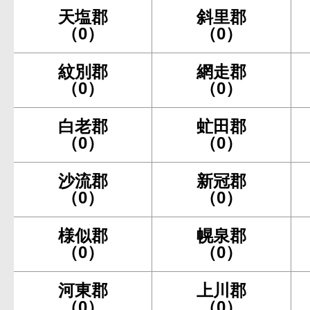
天塩郡
斜里郡
（0）
（0）
紋別郡
網走郡
（0）
（0）
白老郡
虻田郡
（0）
（0）
沙流郡
新冠郡
（0）
（0）
様似郡
幌泉郡
（0）
（0）
河東郡
上川郡
（0）
（0）